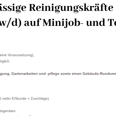
ässige Reinigungskräft
/d) auf Minijob- und Te
eine Voraussetzung),
öglich.
gung, Gartenarbeiten und -pflege sowie einen Gebäude-Rundums
86 netto €/Stunde + Zuschläge)
itsgeräten