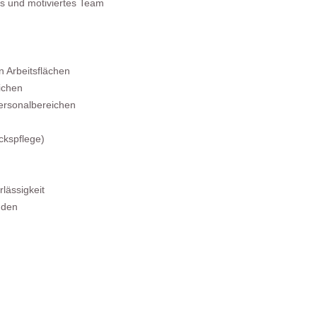
es und motiviertes Team
n Arbeitsflächen
ichen
ersonalbereichen
ckspflege)
lässigkeit
nden