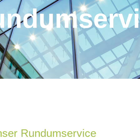
undumservi
nser Rundumservice